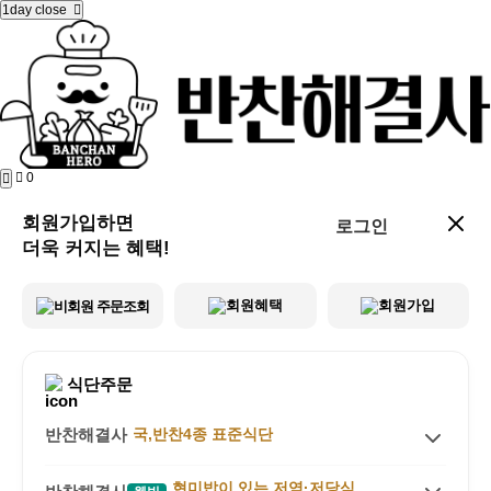
1day close
0
회원가입하면
로그인
더욱 커지는 혜택!
회원혜택
회원가입
비회원 주문조회
식단주문
반찬해결사
국,반찬4종 표준식단
상품소개
현미밥이 있는 저염·저당식