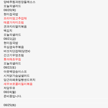
양배추찜과된장들깨소스
오늘의샐러드
08/20(목)
현미잡곡밥
프리미엄고추잡채
매콤가자미조림
견과지리멸치볶음
백김치
오늘의샐러드
08/21(금)
현미잡곡밥
우삼겹숙주볶음
버섯지단잡채(당면x)
간고기우엉조림
톳야채초무침
오늘의샐러드
08/22(토)
아웃백양송이스프
시저닭가슴살샐러드
당근라페호밀빵샌드위치
새우브로콜리칠리볶음
저당두유
08/24(월)
준비중입니다.
08/25(화)