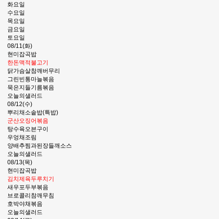
화요일
수요일
목요일
금요일
토요일
08/11(화)
현미잡곡밥
한돈맥적불고기
닭가슴살참깨버무리
그린빈통마늘볶음
묵은지들기름볶음
오늘의샐러드
08/12(수)
뿌리채소솥밥(특밥)
군산오징어볶음
탕수육오븐구이
우엉채조림
양배추찜과된장들깨소스
오늘의샐러드
08/13(목)
현미잡곡밥
김치제육두루치기
새우포두부볶음
브로콜리참깨무침
호박야채볶음
오늘의샐러드