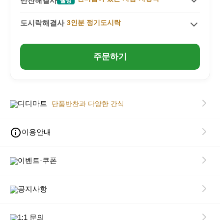
반찬해결사
웰빙
식단정보 & 성분
상품소개
도시락해결사
3인분 정기도시락
식단정보 & 성분
상품소개
주문하기
식단정보 & 성분
디디마트
단품반찬과 다양한 간식
이용안내
이벤트·쿠폰
공지사항
1:1 문의