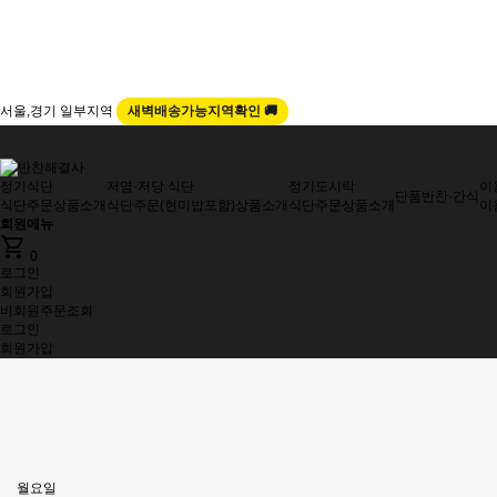
서울,경기 일부지역
새벽배송가능지역확인 🚚
정기식단
저염·저당 식단
정기도시락
이
단품반찬·간식
식단주문
상품소개
식단주문(현미밥포함)
상품소개
식단주문
상품소개
이
회원메뉴
shopping_cart
0
로그인
회원가입
비회원주문조회
로그인
회원가입
월요일