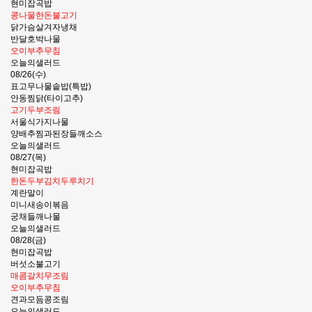
현미잡곡밥
콩나물한돈불고기
닭가슴살겨자냉채
반달호박나물
오이부추무침
오늘의샐러드
08/26(수)
표고무나물솥밥(특밥)
안동찜닭(타이고추)
고기두부조림
서울식가지나물
양배추찜과된장들깨소스
오늘의샐러드
08/27(목)
현미잡곡밥
한돈두부김치두루치기
계란말이
미니새송이볶음
궁채들깨나물
오늘의샐러드
08/28(금)
현미잡곡밥
버섯소불고기
매콤갈치무조림
오이부추무침
견과모듬콩조림
오늘의샐러드