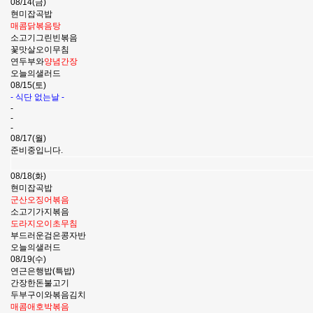
08/14(금)
현미잡곡밥
매콤닭볶음탕
소고기그린빈볶음
꽃맛살오이무침
연두부와
양념간장
오늘의샐러드
08/15(토)
- 식단 없는날 -
-
-
-
08/17(월)
준비중입니다.
08/18(화)
현미잡곡밥
군산오징어볶음
소고기가지볶음
도라지오이초무침
부드러운검은콩자반
오늘의샐러드
08/19(수)
연근은행밥(특밥)
간장한돈불고기
두부구이와볶음김치
매콤애호박볶음