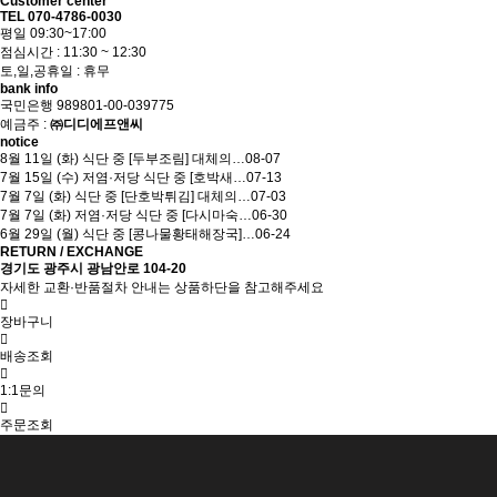
Customer center
TEL 070-4786-0030
평일 09:30~17:00
점심시간 : 11:30 ~ 12:30
토,일,공휴일 : 휴무
bank info
국민은행 989801-00-039775
예금주 :
㈜디디에프앤씨
notice
8월 11일 (화) 식단 중 [두부조림] 대체의…
08-07
7월 15일 (수) 저염·저당 식단 중 [호박새…
07-13
7월 7일 (화) 식단 중 [단호박튀김] 대체의…
07-03
7월 7일 (화) 저염·저당 식단 중 [다시마숙…
06-30
6월 29일 (월) 식단 중 [콩나물황태해장국]…
06-24
RETURN / EXCHANGE
경기도 광주시 광남안로 104-20
자세한 교환·반품절차 안내는 상품하단을 참고해주세요
장바구니
배송조회
1:1문의
주문조회