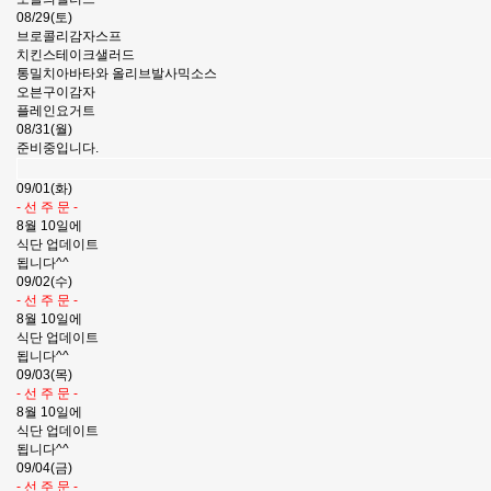
08/29(토)
브로콜리감자스프
치킨스테이크샐러드
통밀치아바타와 올리브발사믹소스
오븐구이감자
플레인요거트
08/31(월)
준비중입니다.
09/01(화)
- 선 주 문 -
8월 10일에
식단 업데이트
됩니다^^
09/02(수)
- 선 주 문 -
8월 10일에
식단 업데이트
됩니다^^
09/03(목)
- 선 주 문 -
8월 10일에
식단 업데이트
됩니다^^
09/04(금)
- 선 주 문 -