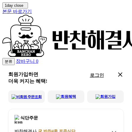
1day close
본문 바로가기
장바구니
0
분류
회원가입하면
로그인
더욱 커지는 혜택!
회원혜택
회원가입
비회원 주문조회
식단주문
반찬해결사
국,반찬4종 표준식단