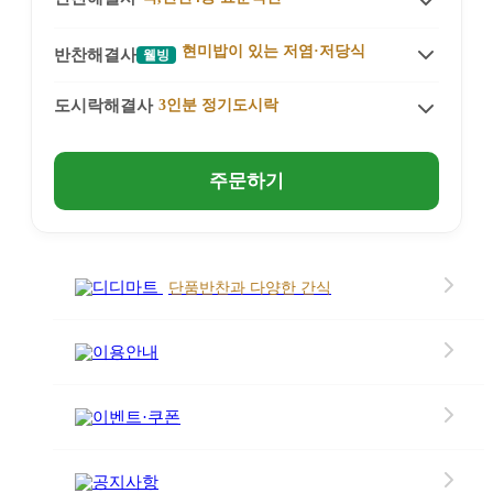
상품소개
현미밥이 있는 저염·저당식
반찬해결사
웰빙
식단정보 & 성분
상품소개
도시락해결사
3인분 정기도시락
식단정보 & 성분
상품소개
주문하기
식단정보 & 성분
디디마트
단품반찬과 다양한 간식
이용안내
이벤트·쿠폰
공지사항