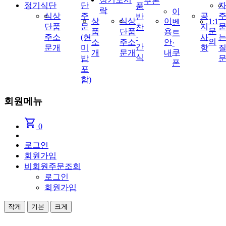
쿠폰
정기식단
단
품
락
이
식
상
주
공
반
상
식
상
이
1:1
벤
단
품
문
지
찬
문
품
단
품
용
트
주
소
(현
사
·
의
소
주
소
안
·
간
문
개
미
항
쿠
개
문
개
내
식
밥
폰
포
함)
회원메뉴
shopping_cart
0
로그인
회원가입
비회원주문조회
로그인
회원가입
작게
기본
크게