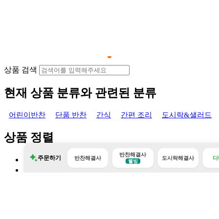
상품 검색
현재 상품 분류와 관련된 분류
어린이반찬
단품 반찬
간식
간편 조리
도시락&샐러드
상품 정렬
반찬해결사
주문하기
반찬해결사
도시락해결사
디
판매많은순
웰빙
낮은가격순
높은가격순
최근등록순