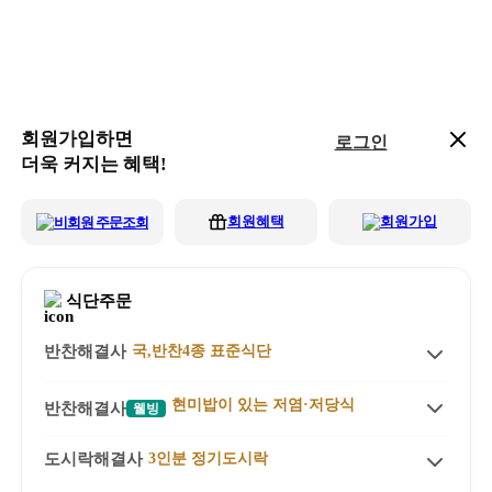
회원가입하면
로그인
더욱 커지는 혜택!
회원혜택
회원가입
비회원 주문조회
식단주문
반찬해결사
국,반찬4종 표준식단
상품소개
현미밥이 있는 저염·저당식
반찬해결사
웰빙
식단정보 & 성분
상품소개
도시락해결사
3인분 정기도시락
식단정보 & 성분